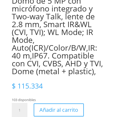
Domo de 5 MP con
micrófono integrado y
Two-way Talk, lente de
2.8 mm, Smart IR&WL
(CVI, TVI); WL Mode; IR
Mode,
Auto(ICR)/Color/B/W,IR:
40 m,IP67. Compatible
con CVI, CVBS, AHD y TVI,
Dome (metal + plastic),
$
115.334
103 disponibles
Domo
Añadir al carrito
de