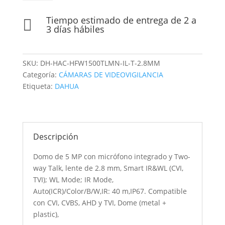
5
MP
Tiempo estimado de entrega de 2 a

con
3 días hábiles
micrófono
integrado
y
SKU:
DH-HAC-HFW1500TLMN-IL-T-2.8MM
Two-
Categoría:
CÁMARAS DE VIDEOVIGILANCIA
way
Etiqueta:
DAHUA
Talk,
lente
de
2.8
Descripción
mm,
Smart
Domo de 5 MP con micrófono integrado y Two-
IR&WL
way Talk, lente de 2.8 mm, Smart IR&WL (CVI,
(CVI,
TVI); WL Mode; IR Mode,
TVI);
Auto(ICR)/Color/B/W,IR: 40 m,IP67. Compatible
WL
con CVI, CVBS, AHD y TVI, Dome (metal +
Mode;
plastic),
IR