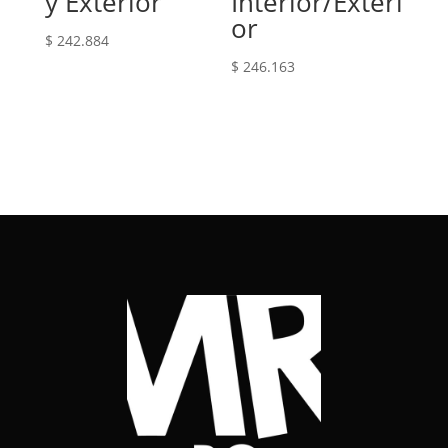
y Exterior
Interior/Exteri
or
$
242.884
$
246.163