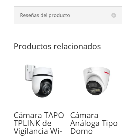
Mode,
Auto(ICR)/Color/B/W,IR:
Reseñas del producto
40
m,IP67.
Compatible
con
Productos relacionados
CVI,
CVBS,
AHD
y
TVI,
Dome
(metal
+
plastic),
cantidad
Cámara TAPO
Cámara
TPLINK de
Análoga Tipo
Vigilancia Wi-
Domo