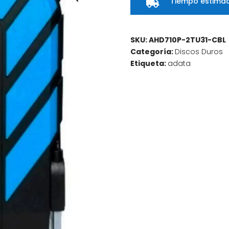
Tiempo estimad

SKU:
AHD710P-2TU31-CBL
Categoría:
Discos Duros
Etiqueta:
adata