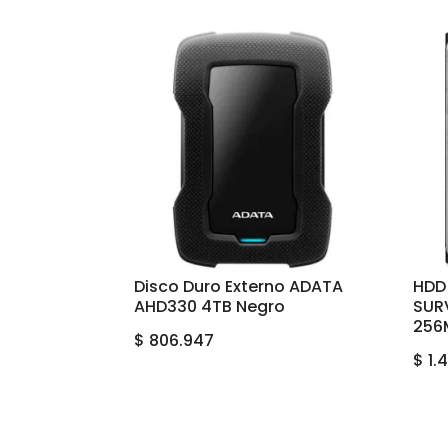
Disco Duro Externo ADATA
HDD
AHD330 4TB Negro
SUR
256
$
806.947
$
1.