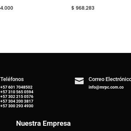
4.000
$
968.283
Teléfonos
Correo Electrónic

+57 601 7048502
info@mrpc.com.co
+57
310 565 0594
+57
302 215 0576
+57
304 200 3817
+57
300 293 4930
Nuestra Empresa