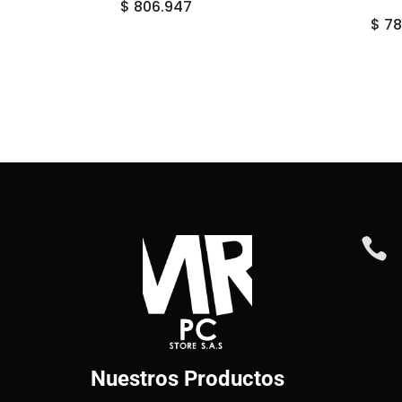
$
806.947
$
78

Nuestros Productos