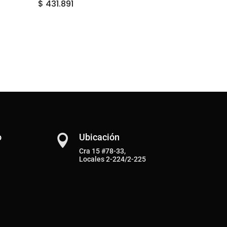
$
431.891
o
Ubicación

Cra 15 #78-33,
Locales 2-224/2-225