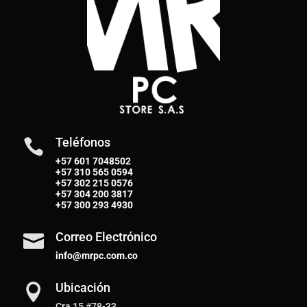
Teléfonos

+57 601 7048502
+57
310 565 0594
+57
302 215 0576
+57
304 200 3817
+57
300 293 4930
Correo Electrónico

info@mrpc.com.co
Ubicación

Cra 15 #78-33,