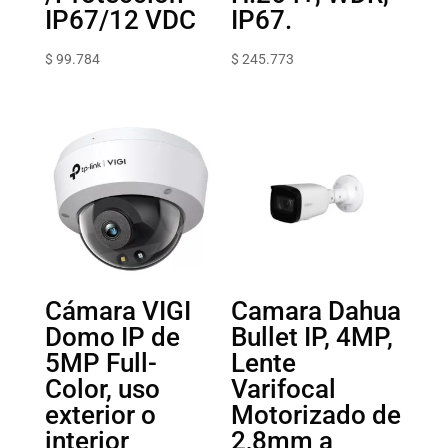
IP67/12 VDC
IP67.
$
99.784
$
245.773
Cámara VIGI
Camara Dahua
Domo IP de
Bullet IP, 4MP,
5MP Full-
Lente
Color, uso
Varifocal
exterior o
Motorizado de
interior
2,8mm a