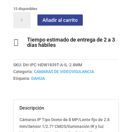
15 disponibles
Cámaras
Añadir al carrito
IP
Tipo
Domo
Tiempo estimado de entrega de 2 a 3

de
días hábiles
8
MP/Lente
fijo
SKU:
DH-IPC-HDW1839T-A-IL-2.8MM
de
Categoría:
CÁMARAS DE VIDEOVIGILANCIA
2.8
Etiqueta:
DAHUA
mm/Sensor
1/2.7?
CMOS/Iluminación
IR
Descripción
y
luz
Cámaras IP Tipo Domo de 8 MP/Lente fijo de 2.8
blanca
mm/Sensor 1/2.7? CMOS/Iluminación IR y luz
hasta