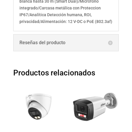
blanca hasta 30 m (Smart Dual)/Micrófono
30
integrado/Carcasa metálica con Proteccion
m
IP67/Analítica Detección humana, ROI,
(Smart
privacidad/Alimentación: 12 V-DC o PoE (802.3af)
Dual)/Micrófono
integrado/Carcasa
metálica
Reseñas del producto
con
Proteccion
IP67/Analítica
Detección
Productos relacionados
humana,
ROI,
privacidad/Alimentación:
12
V-
DC
o
PoE
(802.3af)