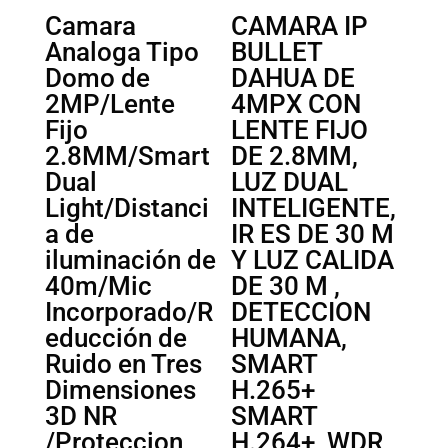
cantidad
Camara
CAMARA IP
Analoga Tipo
BULLET
Domo de
DAHUA DE
2MP/Lente
4MPX CON
Fijo
LENTE FIJO
2.8MM/Smart
DE 2.8MM,
Dual
LUZ DUAL
Light/Distanci
INTELIGENTE,
a de
IR ES DE 30 M
iluminación de
Y LUZ CALIDA
40m/Mic
DE 30 M ,
Incorporado/R
DETECCION
educción de
HUMANA,
Ruido en Tres
SMART
Dimensiones
H.265+
3D NR
SMART
/Proteccion
H.264+, WDR,