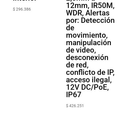
12mm, IR50M,
$
296.386
WDR, Alertas
por: Detección
de
movimiento,
manipulación
de video,
desconexión
de red,
conflicto de IP,
acceso ilegal,
12V DC/PoE,
IP67
$
426.251