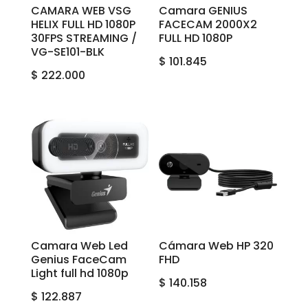
CAMARA WEB VSG
Camara GENIUS
HELIX FULL HD 1080P
FACECAM 2000X2
30FPS STREAMING /
FULL HD 1080P
VG-SE101-BLK
$
101.845
$
222.000
Camara Web Led
Cámara Web HP 320
Genius FaceCam
FHD
Light full hd 1080p
$
140.158
$
122.887