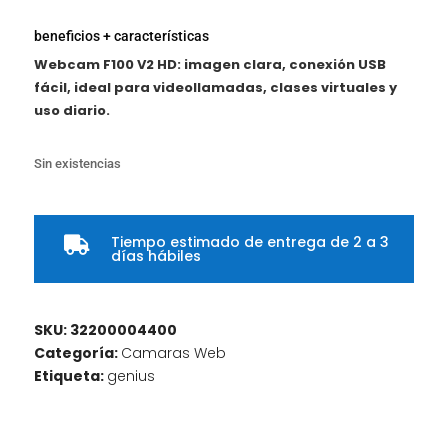
beneficios + características
Webcam F100 V2 HD: imagen clara, conexión USB
fácil, ideal para videollamadas, clases virtuales y
uso diario.
Sin existencias
Tiempo estimado de entrega de 2 a 3

días hábiles
SKU:
32200004400
Categoría:
Camaras Web
Etiqueta:
genius