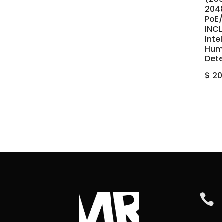
2048
PoE/
INC
Inte
Hum
Det
$
20
