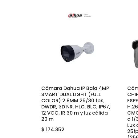
Cámara Dahua IP Bala 4MP
Cám
SMART DUAL LIGHT (FULL
CHIP
COLOR) 2.8MM 25/30 fps,
ESP
DWDR, 3D NR, HLC, BLC, IP67,
H.2
12 VCC. IR 30 m y luz cálida
CMO
20 m
a 1/
Lux 
$
174.352
25f
(25