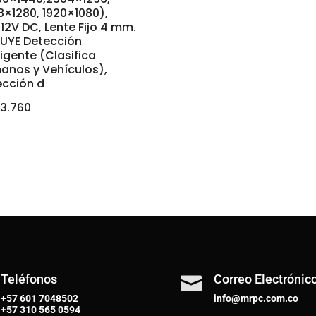
×1280, 1920×1080),
12V DC, Lente Fijo 4 mm.
LUYE Detección
ligente (Clasifica
anos y Vehículos),
ección d
3.760
Teléfonos
Correo Electrónic

+57 601 7048502
info@mrpc.com.co
+57
310 565 0594