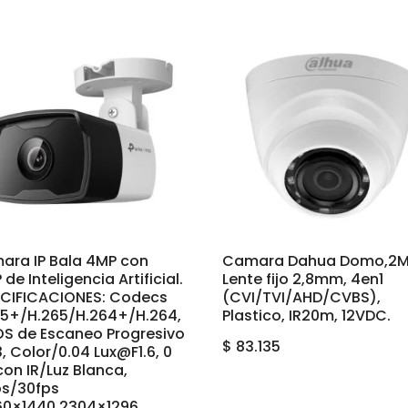
ara IP Bala 4MP con
Camara Dahua Domo,2M
 de Inteligencia Artificial.
Lente fijo 2,8mm, 4en1
ECIFICACIONES: Codecs
(CVI/TVI/AHD/CVBS),
65+/H.265/H.264+/H.264,
Plastico, IR20m, 12VDC.
S de Escaneo Progresivo
$
83.135
3, Color/0.04 Lux@F1.6, 0
con IR/Luz Blanca,
ps/30fps
60×1440,2304×1296,