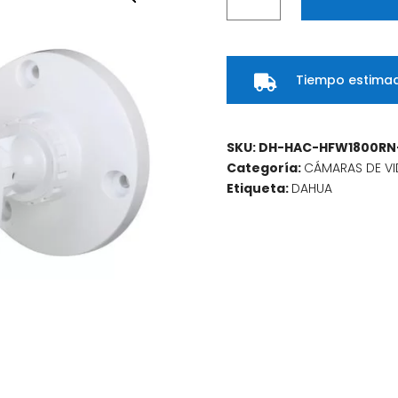
BALA
4
EN
Tiempo estimad
1

1/2,7
CMOS
8MP
SKU:
DH-HAC-HFW1800RN
LENTE
Categoría:
CÁMARAS DE VI
FIJO
Etiqueta:
DAHUA
2,8
MM
FOV
104°
DWDR
IR
20M
IP50
cantidad