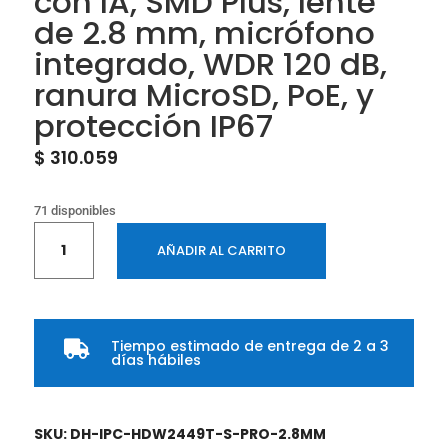
con IA, SMD Plus, lente
de 2.8 mm, micrófono
integrado, WDR 120 dB,
ranura MicroSD, PoE, y
protección IP67
$
310.059
71 disponibles
Cámara
AÑADIR AL CARRITO
IP
Domo
de
4
Tiempo estimado de entrega de 2 a 3
MP

días hábiles
ofrece
tecnología
WizColor
SKU:
DH-IPC-HDW2449T-S-PRO-2.8MM
y