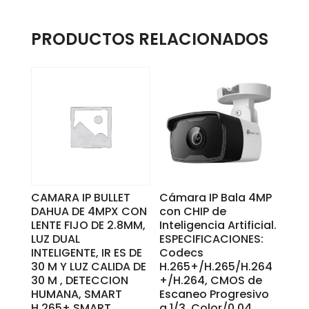
IP67
cantidad
PRODUCTOS RELACIONADOS
CAMARA IP BULLET
Cámara IP Bala 4MP
DAHUA DE 4MPX CON
con CHIP de
LENTE FIJO DE 2.8MM,
Inteligencia Artificial.
LUZ DUAL
ESPECIFICACIONES:
INTELIGENTE, IR ES DE
Codecs
30 M Y LUZ CALIDA DE
H.265+/H.265/H.264
30 M , DETECCION
+/H.264, CMOS de
HUMANA, SMART
Escaneo Progresivo
H.265+ SMART
a 1/3, Color/0.04