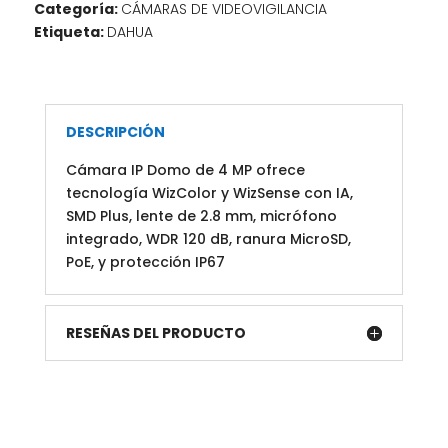
Categoría:
CÁMARAS DE VIDEOVIGILANCIA
WizSense
Etiqueta:
DAHUA
con
IA,
SMD
Plus,
lente
DESCRIPCIÓN
de
Cámara IP Domo de 4 MP ofrece
2.8
tecnología WizColor y WizSense con IA,
mm,
SMD Plus, lente de 2.8 mm, micrófono
micrófono
integrado, WDR 120 dB, ranura MicroSD,
integrado,
PoE, y protección IP67
WDR
120
dB,
RESEÑAS DEL PRODUCTO
ranura
MicroSD,
PoE,
y
protección