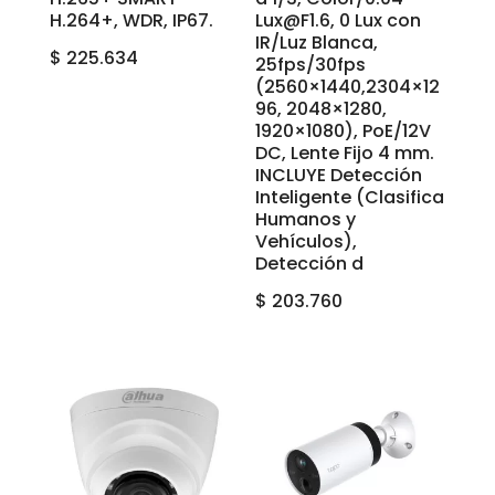
H.264+, WDR, IP67.
Lux@F1.6, 0 Lux con
IR/Luz Blanca,
$
225.634
25fps/30fps
(2560×1440,2304×12
96, 2048×1280,
1920×1080), PoE/12V
DC, Lente Fijo 4 mm.
INCLUYE Detección
Inteligente (Clasifica
Humanos y
Vehículos),
Detección d
$
203.760