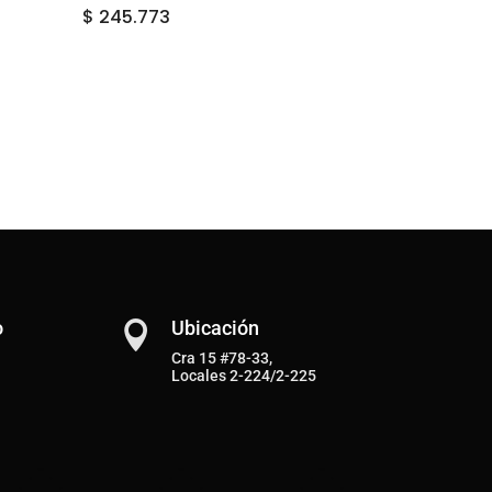
$
245.773
o
Ubicación

Cra 15 #78-33,
Locales 2-224/2-225