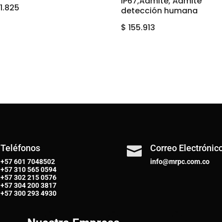
IP67,Admite, Admite
1.825
detección humana
$
155.913
Teléfonos
Correo Electrónic

+57 601 7048502
info@mrpc.com.co
+57
310 565 0594
+57
302 215 0576
+57
304 200 3817
+57
300 293 4930