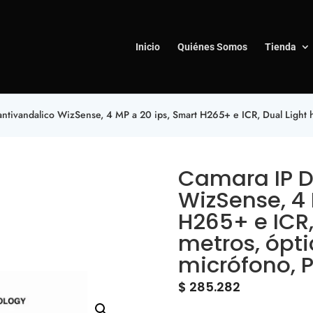
Inicio
Quiénes Somos
Tienda
tivandalico WizSense, 4 MP a 20 ips, Smart H265+ e ICR, Dual Light ha
Camara IP 
WizSense, 4 
H265+ e ICR,
metros, ópti
micrófono, P
$
285.282