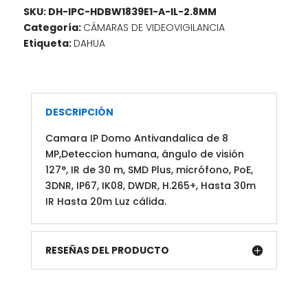
SKU:
DH-IPC-HDBW1839E1-A-IL-2.8MM
de
Categoría:
CÁMARAS DE VIDEOVIGILANCIA
visión
Etiqueta:
DAHUA
127°,
IR
de
30
m,
DESCRIPCIÓN
SMD
Camara IP Domo Antivandalica de 8
Plus,
MP,Deteccion humana, ángulo de visión
micrófono,
127°, IR de 30 m, SMD Plus, micrófono, PoE,
PoE,
3DNR, IP67, IK08, DWDR, H.265+, Hasta 30m
3DNR,
IR Hasta 20m Luz cálida.
IP67,
IK08,
DWDR,
RESEÑAS DEL PRODUCTO
H.265+,
Hasta
30m
IR