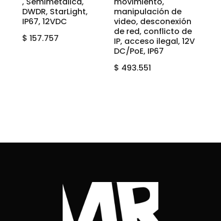
, Semimetalica,
movimiento,
DWDR, StarLight,
manipulación de
IP67, 12VDC
video, desconexión
de red, conflicto de
$
157.757
IP, acceso ilegal, 12V
DC/PoE, IP67
$
493.551