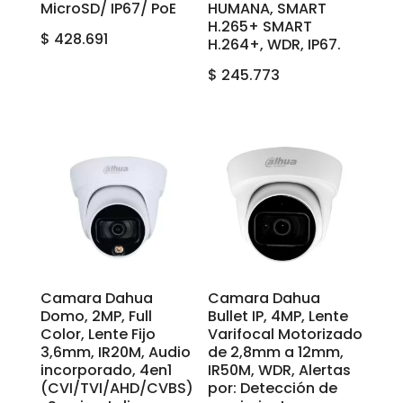
MicroSD/ IP67/ PoE
HUMANA, SMART
H.265+ SMART
$
428.691
H.264+, WDR, IP67.
$
245.773
Camara Dahua
Camara Dahua
Domo, 2MP, Full
Bullet IP, 4MP, Lente
Color, Lente Fijo
Varifocal Motorizado
3,6mm, IR20M, Audio
de 2,8mm a 12mm,
incorporado, 4en1
IR50M, WDR, Alertas
(CVI/TVI/AHD/CVBS)
por: Detección de