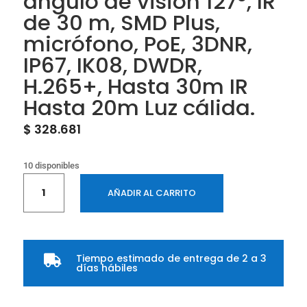
ángulo de visión 127°, IR
de 30 m, SMD Plus,
micrófono, PoE, 3DNR,
IP67, IK08, DWDR,
H.265+, Hasta 30m IR
Hasta 20m Luz cálida.
$
328.681
10 disponibles
Camara
AÑADIR AL CARRITO
IP
Domo
Antivandalica
de
Tiempo estimado de entrega de 2 a 3
8

días hábiles
MP,Deteccion
humana,
ángulo