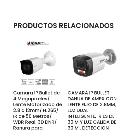
Hasta
20m
Luz
cálida.
PRODUCTOS RELACIONADOS
cantidad
Camara IP Bullet de
CAMARA IP BULLET
4 Megapixeles/
DAHUA DE 4MPX CON
Lente Motorizado de
LENTE FIJO DE 2.8MM,
2.8 a 12mm/ H.265/
LUZ DUAL
IR de 50 Metros/
INTELIGENTE, IR ES DE
WDR Real, 3D DNR/
30 M Y LUZ CALIDA DE
Ranura para
30 M , DETECCION