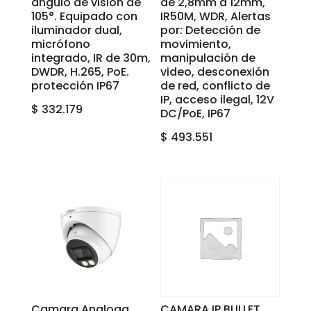
ángulo de visión de
de 2,8mm a 12mm,
105°. Equipado con
IR50M, WDR, Alertas
iluminador dual,
por: Detección de
micrófono
movimiento,
integrado, IR de 30m,
manipulación de
DWDR, H.265, PoE.
video, desconexión
protección IP67
de red, conflicto de
IP, acceso ilegal, 12V
$
332.179
DC/PoE, IP67
$
493.551
Camara Analoga
CAMARA IP BULLET