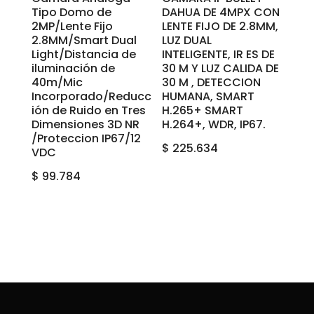
Tipo Domo de
DAHUA DE 4MPX CON
2MP/Lente Fijo
LENTE FIJO DE 2.8MM,
2.8MM/Smart Dual
LUZ DUAL
Light/Distancia de
INTELIGENTE, IR ES DE
iluminación de
30 M Y LUZ CALIDA DE
40m/Mic
30 M , DETECCION
Incorporado/Reducc
HUMANA, SMART
ión de Ruido en Tres
H.265+ SMART
Dimensiones 3D NR
H.264+, WDR, IP67.
/Proteccion IP67/12
$
225.634
VDC
$
99.784