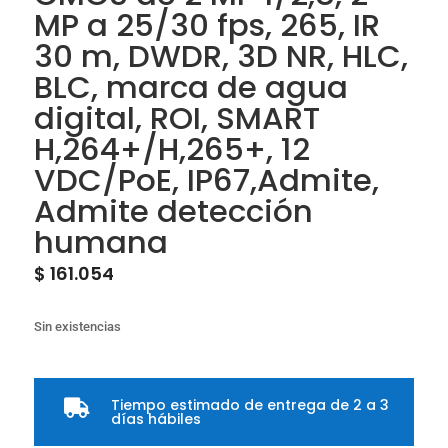
MP a 25/30 fps, 265, IR
30 m, DWDR, 3D NR, HLC,
BLC, marca de agua
digital, ROI, SMART
H,264+/H,265+, 12
VDC/PoE, IP67,Admite,
Admite detección
humana
$
161.054
Sin existencias
Tiempo estimado de entrega de 2 a 3

días hábiles