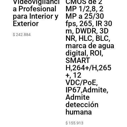
Videovigilanci
CMOS de 2
a Profesional
MP 1/2,8, 2
para Interior y
MP a 25/30
Exterior
fps, 265, IR 30
m, DWDR, 3D
$
242.884
NR, HLC, BLC,
marca de agua
digital, ROI,
SMART
H,264+/H,265
+, 12
VDC/PoE,
IP67,Admite,
Admite
detección
humana
$
155.913