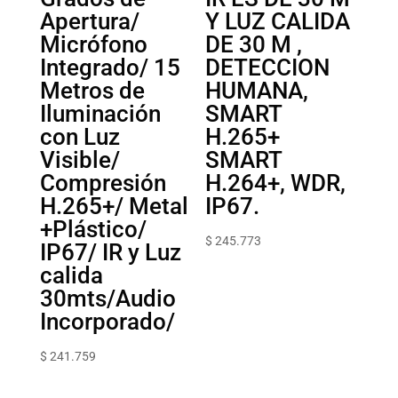
Apertura/
Y LUZ CALIDA
Micrófono
DE 30 M ,
Integrado/ 15
DETECCION
Metros de
HUMANA,
Iluminación
SMART
con Luz
H.265+
Visible/
SMART
Compresión
H.264+, WDR,
H.265+/ Metal
IP67.
+Plástico/
$
245.773
IP67/ IR y Luz
calida
30mts/Audio
Incorporado/
$
241.759