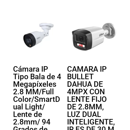
Cámara IP
CAMARA IP
Tipo Bala de 4
BULLET
Megapíxeles
DAHUA DE
2.8 MM/Full
4MPX CON
Color/SmartD
LENTE FIJO
ual Light/
DE 2.8MM,
Lente de
LUZ DUAL
2.8mm/ 94
INTELIGENTE,
Grados de
IR ES DE 30 M