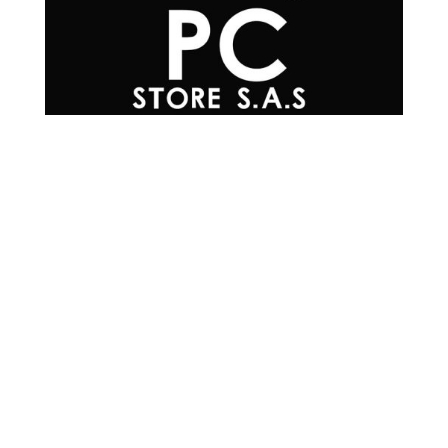
Teléfonos

+57 601 7048502
+57
310 565 0594
+57
302 215 0576
+57
304 200 3817
+57
300 293 4930
Correo Electrónico

info@mrpc.com.co
Ubicación

Cra 15 #78-33,