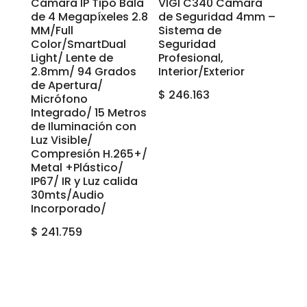
Cámara IP Tipo Bala
VIGI C340 Cámara
de 4 Megapíxeles 2.8
de Seguridad 4mm –
MM/Full
Sistema de
Color/SmartDual
Seguridad
Light/ Lente de
Profesional,
2.8mm/ 94 Grados
Interior/Exterior
de Apertura/
$
246.163
Micrófono
Integrado/ 15 Metros
de Iluminación con
Luz Visible/
Compresión H.265+/
Metal +Plástico/
IP67/ IR y Luz calida
30mts/Audio
Incorporado/
$
241.759