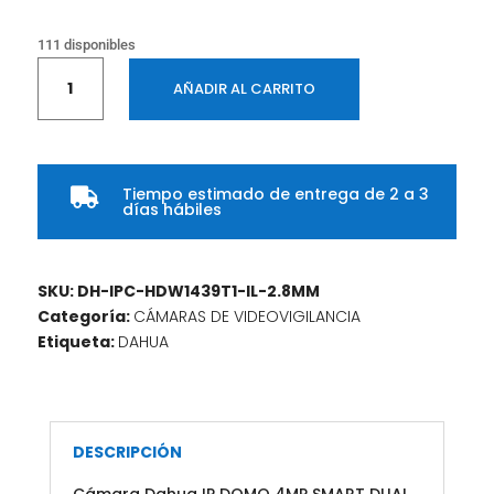
111 disponibles
Cámara
AÑADIR AL CARRITO
Dahua
IP
Domo
4MP
Tiempo estimado de entrega de 2 a 3
Full

días hábiles
Color
Smart
Dual
SKU:
DH-IPC-HDW1439T1-IL-2.8MM
Light
Categoría:
CÁMARAS DE VIDEOVIGILANCIA
2.8mm
Etiqueta:
DAHUA
|
DWDR,
3D
NR,
IP67
DESCRIPCIÓN
cantidad