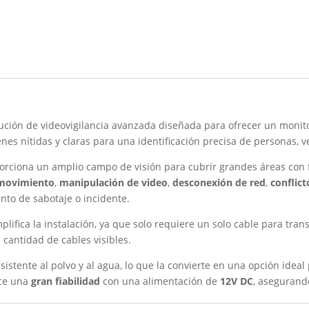
ución de videovigilancia avanzada diseñada para ofrecer un monito
nes nítidas y claras para una identificación precisa de personas, v
porciona un amplio campo de visión para cubrir grandes áreas con 
 movimiento
,
manipulación de video
,
desconexión de red
,
conflict
nto de sabotaje o incidente.
plifica la instalación, ya que solo requiere un solo cable para tran
a cantidad de cables visibles.
esistente al polvo y al agua, lo que la convierte en una opción idea
ece una
gran fiabilidad
con una alimentación de
12V DC
, asegurand