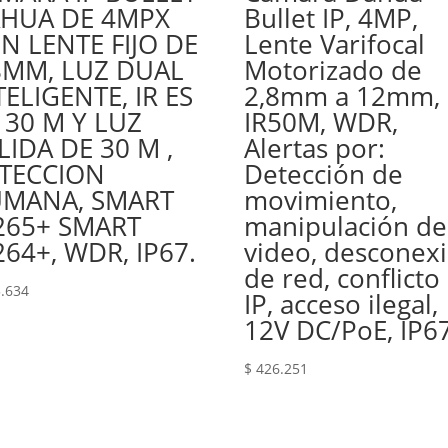
HUA DE 4MPX
Bullet IP, 4MP,
N LENTE FIJO DE
Lente Varifocal
8MM, LUZ DUAL
Motorizado de
TELIGENTE, IR ES
2,8mm a 12mm,
 30 M Y LUZ
IR50M, WDR,
LIDA DE 30 M ,
Alertas por:
TECCION
Detección de
MANA, SMART
movimiento,
265+ SMART
manipulación de
264+, WDR, IP67.
video, desconex
de red, conflicto
.634
IP, acceso ilegal,
12V DC/PoE, IP6
$
426.251