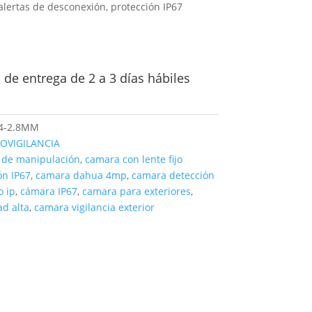
alertas de desconexión, protección IP67
de entrega de 2 a 3 días hábiles
4-2.8MM
OVIGILANCIA
 de manipulación
,
camara con lente fijo
ón IP67
,
camara dahua 4mp
,
camara detección
 ip
,
cámara IP67
,
camara para exteriores
,
d alta
,
camara vigilancia exterior