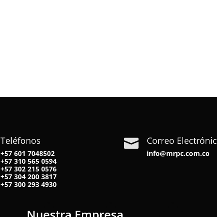
Teléfonos
Correo Electróni

+57 601 7048502
info@mrpc.com.co
+57
310 565 0594
+57
302 215 0576
+57
304 200 3817
+57
300 293 4930
Nuestra Empresa