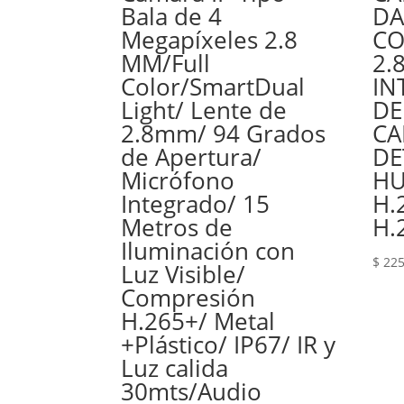
Bala de 4
DA
Megapíxeles 2.8
CO
MM/Full
2.
Color/SmartDual
IN
Light/ Lente de
DE
2.8mm/ 94 Grados
CA
de Apertura/
DE
Micrófono
HU
Integrado/ 15
H.
Metros de
H.
Iluminación con
$
225
Luz Visible/
Compresión
H.265+/ Metal
+Plástico/ IP67/ IR y
Luz calida
30mts/Audio