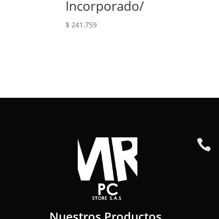
Incorporado/
$
241.759

Nuestros Productos