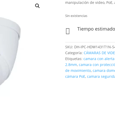
manipulación de video, PoE, 
Sin existencias
Tiempo estimado 

SKU:
DH-IPC-HDW1431T1N-S
Categoría:
CÁMARAS DE VIDE
Etiquetas:
camara con alerta
2.8mm
,
camara con protecci
de movimiento
,
camara domo
cámara PoE
,
camara segurida