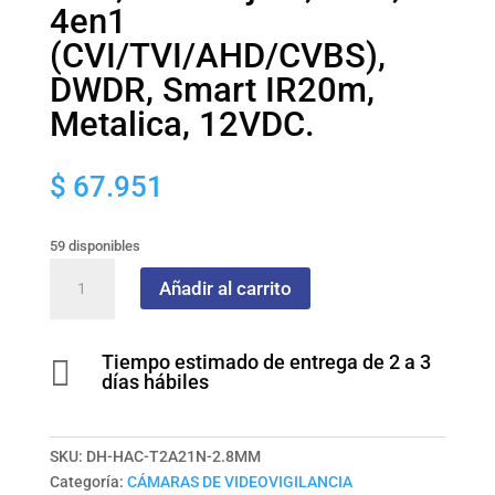
4en1
(CVI/TVI/AHD/CVBS),
DWDR, Smart IR20m,
Metalica, 12VDC.
$
67.951
59 disponibles
Camara
Añadir al carrito
Dahua
Domo,
2MP,
Tiempo estimado de entrega de 2 a 3

Lente
días hábiles
fijo
2,8mm,
4en1
SKU:
DH-HAC-T2A21N-2.8MM
(CVI/TVI/AHD/CVBS),
Categoría:
CÁMARAS DE VIDEOVIGILANCIA