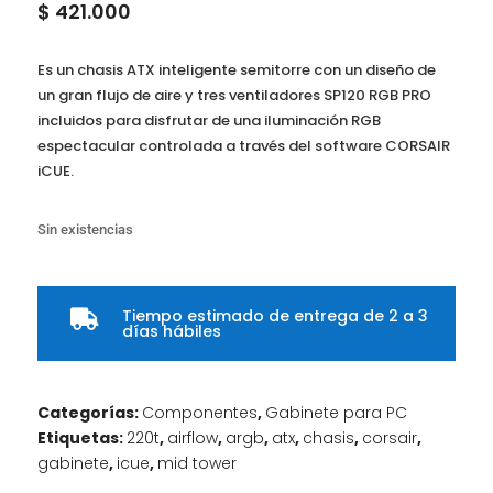
$
421.000
Es un chasis ATX inteligente semitorre con un diseño de
un gran flujo de aire y tres ventiladores SP120 RGB PRO
incluidos para disfrutar de una iluminación RGB
espectacular controlada a través del software CORSAIR
iCUE.
Sin existencias
Tiempo estimado de entrega de 2 a 3

días hábiles
Categorías:
Componentes
,
Gabinete para PC
Etiquetas:
220t
,
airflow
,
argb
,
atx
,
chasis
,
corsair
,
gabinete
,
icue
,
mid tower