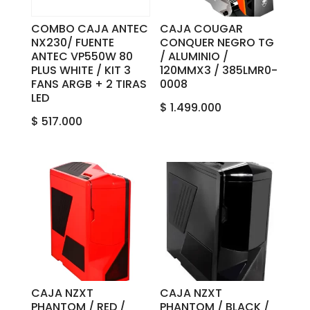
COMBO CAJA ANTEC
CAJA COUGAR
NX230/ FUENTE
CONQUER NEGRO‎ ‎TG‎
ANTEC VP550W 80
/ ‎ALUMINIO ‎‎/
PLUS WHITE / KIT 3
‎120MM‎X‎3 ‎/ ‎385LMR0-
FANS ARGB + 2 TIRAS
0008
LED
$
1.499.000
$
517.000
CAJA NZXT
CAJA NZXT
PHANTOM / RED /
PHANTOM / BLACK /