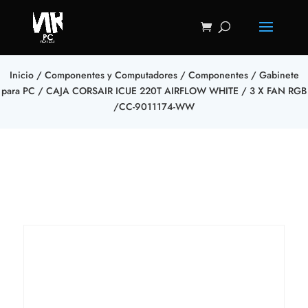
Inicio
/
Componentes y Computadores
/
Componentes
/
Gabinete
para PC
/ CAJA CORSAIR ICUE 220T AIRFLOW‎ WHITE / ‎3 ‎X‎ FAN‎ RGB
‎/‎CC-9011174-WW