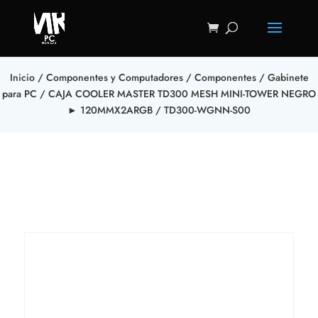
Inicio
/
Componentes y Computadores
/
Componentes
/
Gabinete
para PC
/ CAJA COOLER MASTER TD300 ‎MESH MINI-TOWER NEGRO
‎►‎ 120MM‎X‎2‎ARGB /‎ ‎TD300-WGNN-S00