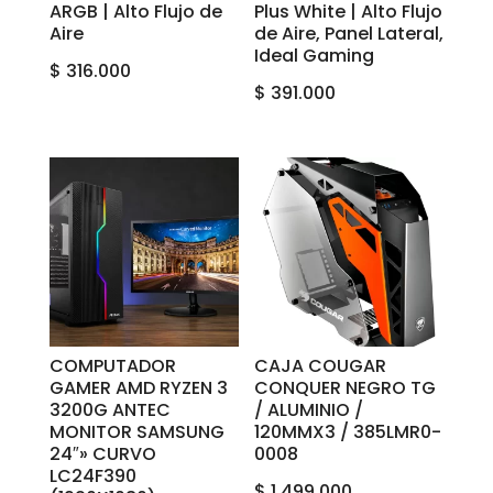
ARGB | Alto Flujo de
Plus White | Alto Flujo
Aire
de Aire, Panel Lateral,
Ideal Gaming
$
316.000
$
391.000
COMPUTADOR
CAJA COUGAR
GAMER AMD RYZEN 3
CONQUER NEGRO‎ ‎TG‎
3200G ANTEC
/ ‎ALUMINIO ‎‎/
MONITOR SAMSUNG
‎120MM‎X‎3 ‎/ ‎385LMR0-
24″» CURVO
0008
LC24F390
$
1.499.000