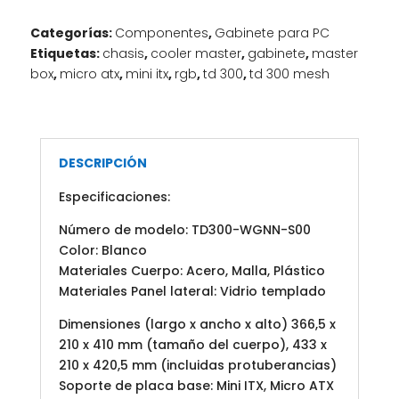
TOWER
NEGRO
Categorías:
Componentes
,
Gabinete para PC
‎►‎
Etiquetas:
chasis
,
cooler master
,
gabinete
,
master
120MM‎X‎2‎ARGB
box
,
micro atx
,
mini itx
,
rgb
,
td 300
,
td 300 mesh
/‎
‎TD300-
WGNN-
S00
DESCRIPCIÓN
cantidad
Especificaciones:
Número de modelo: ‎TD300-WGNN-S00
Color: Blanco
Materiales Cuerpo: Acero, Malla, Plástico
Materiales Panel lateral: Vidrio templado
Dimensiones (largo x ancho x alto) 366,5 x
210 x 410 mm (tamaño del cuerpo), 433 x
210 x 420,5 mm (incluidas protuberancias)
Soporte de placa base: Mini ITX, Micro ATX