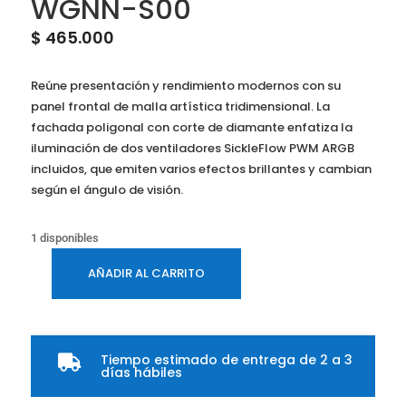
WGNN-S00
$
465.000
Reúne presentación y rendimiento modernos con su
panel frontal de malla artística tridimensional. La
fachada poligonal con corte de diamante enfatiza la
iluminación de dos ventiladores SickleFlow PWM ARGB
incluidos, que emiten varios efectos brillantes y cambian
según el ángulo de visión.
1 disponibles
AÑADIR AL CARRITO
CAJA
COOLER
MASTER
TD300
Tiempo estimado de entrega de 2 a 3

‎MESH
días hábiles
MINI-