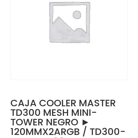
CAJA COOLER MASTER
TD300 ‎MESH MINI-
TOWER NEGRO ‎►‎
120MM‎X‎2‎ARGB /‎ ‎TD300-