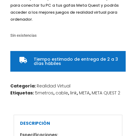
para conectar tu PC a tus gafas Meta Quest y podrás
acceder a los mejores juegos de realidad virtual para
ordenador.
Sin existencias
Tiempo estimado de entrega de 2 a 3

días hábiles
Categoría:
Realidad Virtual
Etiquetas:
5metros
,
cable
,
link
,
META
,
META QUEST 2
DESCRIPCIÓN
Especificaciones: