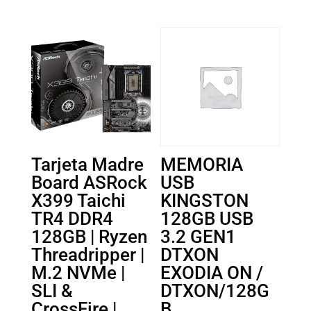
Tarjeta Madre
MEMORIA
Board ASRock
USB
X399 Taichi
KINGSTON
TR4 DDR4
128GB USB
128GB | Ryzen
3.2 GEN1
Threadripper |
DTXON
M.2 NVMe |
EXODIA ON /
SLI &
DTXON/128G
CrossFire |
B