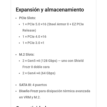
Expansión y almacenamiento
PCIe Slots:
1 × PCIe 5.0 ×16 (Steel Armor II + EZ PCIe
Release)
1 × PCIe 4.0 ×16
1 × PCIe 3.0 ×1
M.2 Slots:
2 × Gen5 ×4 (128 Gbps) — uno con Shield
Frozr II doble cara
2 × Gen4 ×4 (64 Gbps)
SATA III:
4 puertos
Diseño Frozr
para disipación térmica avanzada
en VRM y M.2.