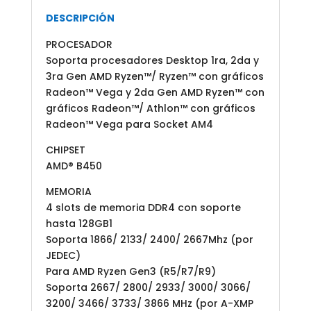
7A38-
DESCRIPCIÓN
063
cantidad
PROCESADOR
Soporta procesadores Desktop 1ra, 2da y
3ra Gen AMD Ryzen™/ Ryzen™ con gráficos
Radeon™ Vega y 2da Gen AMD Ryzen™ con
gráficos Radeon™/ Athlon™ con gráficos
Radeon™ Vega para Socket AM4
CHIPSET
AMD® B450
MEMORIA
4 slots de memoria DDR4 con soporte
hasta 128GB1
Soporta 1866/ 2133/ 2400/ 2667Mhz (por
JEDEC)
Para AMD Ryzen Gen3 (R5/R7/R9)
Soporta 2667/ 2800/ 2933/ 3000/ 3066/
3200/ 3466/ 3733/ 3866 MHz (por A-XMP