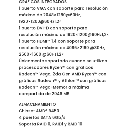
GRÁFICOS INTEGRADOS
1 puerto VGA con soporte para resolución
máxima de 2048×1280@60Hz,
1920×1200@60Hz1,2<
1 puerto DVI-D con soporte para
resolución máxima de 1920×1200@60Hz1,2<
1 puerto HDMI™ 1.4 con soporte para
resolución máxima de 4096×2160 @30Hz,
2560×1600 @60Hz1,2<
Únicamente soportado cuando se utilizan
procesadores Ryzen™ con gráficos
Radeon™ Vega, 2da Gen AMD Ryzen™ con
gráficos Radeon™ y Athlon™ con gráficos
Radeon™ Vega-Memoria máxima
compartida de 2048 MB
ALMACENAMIENTO
Chipset AMD® B450
4 puertos SATA 6Gb/s
Soporta RAID 0, RAID1 y RAID 10