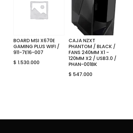
BOARD MSI X670E
CAJA NZXT
GAMING PLUS WIFI /
PHANTOM / BLACK /
911-7E16-007
FANS 240M‎M X1 ‎-
‎120MM ‎X2‎ ‎/ ‎USB‎3.0 ‎/
$
1.530.000
‎‎PHAN-001BK
$
547.000