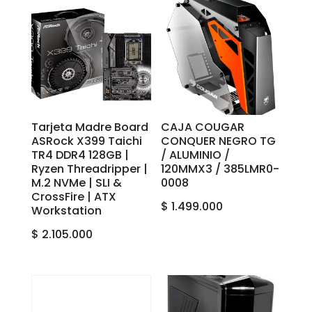
Tarjeta Madre Board
CAJA COUGAR
ASRock X399 Taichi
CONQUER NEGRO‎ ‎TG‎
TR4 DDR4 128GB |
/ ‎ALUMINIO ‎‎/
Ryzen Threadripper |
‎120MM‎X‎3 ‎/ ‎385LMR0-
M.2 NVMe | SLI &
0008
CrossFire | ATX
$
1.499.000
Workstation
$
2.105.000