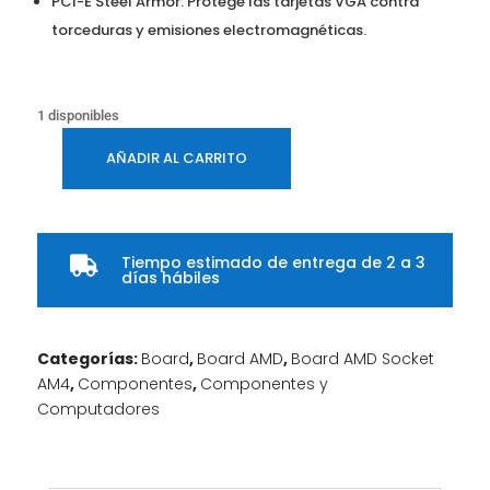
PCI-E Steel Armor: Protege las tarjetas VGA contra
torceduras y emisiones electromagnéticas.
1 disponibles
AÑADIR AL CARRITO
BOARD
MSI
B450M
PRO-
Tiempo estimado de entrega de 2 a 3

VDH
días hábiles
MAX
/
A.V.R
Categorías:
Board
,
Board AMD
,
Board AMD Socket
/
AM4
,
Componentes
,
Componentes y
DDR4
Computadores
128GB
/
911-