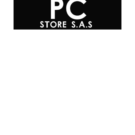
Teléfonos

+57 601 7048502
+57
310 565 0594
+57
302 215 0576
+57
304 200 3817
+57
300 293 4930
Correo Electrónico

info@mrpc.com.co
Ubicación

Cra 15 #78-33,
Locales 2-224/2-225