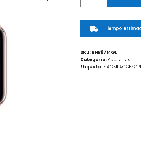
Smart
Band
9
Tiempo estimad
Pro

Rose
Gold,
Monitor
SKU:
BHR8714GL
de
Categoría:
Audifonos
Salud
Etiqueta:
XIAOMI ACCESOR
y
Actividad
cantidad