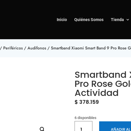
Inicio
Quiénes Somos
Tienda
/
Periféricos
/
Audifonos
/ Smartband Xiaomi Smart Band 9 Pro Rose Go
Smartband 
Pro Rose Gol
Actividad
$
378.159
6 disponibles
Smartband
AÑADIR AL
Xiaomi