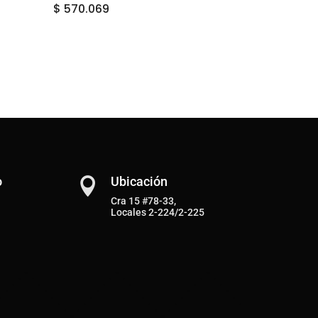
$
570.069
o
Ubicación

Cra 15 #78-33,
Locales 2-224/2-225