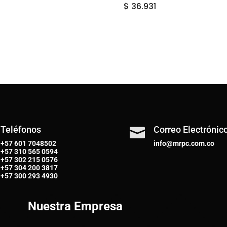
$
36.931
Teléfonos
Correo Electrónic

+57 601 7048502
info@mrpc.com.co
+57
310 565 0594
+57
302 215 0576
+57
304 200 3817
+57
300 293 4930
Nuestra Empresa