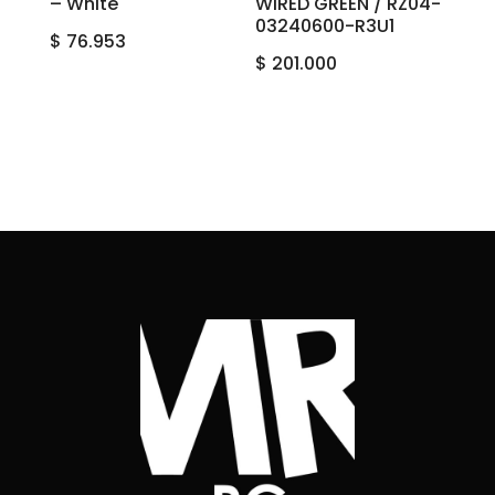
– White
WIRED GREEN / RZ04-
03240600-R3U1
$
76.953
$
201.000