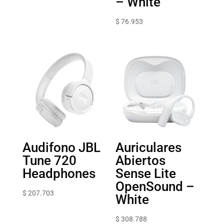
– White
$
76.953
Audifono JBL
Auriculares
Tune 720
Abiertos
Headphones
Sense Lite
OpenSound –
$
207.703
White
$
308.788