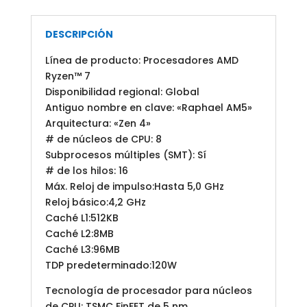
DESCRIPCIÓN
Línea de producto: Procesadores AMD
Ryzen™ 7
Disponibilidad regional: Global
Antiguo nombre en clave: «Raphael AM5»
Arquitectura: «Zen 4»
# de núcleos de CPU: 8
Subprocesos múltiples (SMT): Sí
# de los hilos: 16
Máx. Reloj de impulso:Hasta 5,0 GHz
Reloj básico:4,2 GHz
Caché L1:512KB
Caché L2:8MB
Caché L3:96MB
TDP predeterminado:120W
Tecnología de procesador para núcleos
de CPU: TSMC FinFET de 5 nm