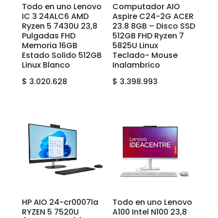
Todo en uno Lenovo
Computador AIO
IC 3 24ALC6 AMD
Aspire C24-2G ACER
Ryzen 5 7430U 23,8
23.8 8GB – Disco SSD
Pulgadas FHD
512GB FHD Ryzen 7
Memoria 16GB
5825U Linux
Estado Solido 512GB
Teclado- Mouse
Linux Blanco
Inalambrico
$
3.020.628
$
3.398.993
HP AIO 24-cr0007la
Todo en uno Lenovo
RYZEN 5 7520U
A100 Intel N100 23,8