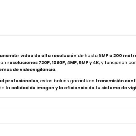
ransmitir video de alta resolución
de hasta
8MP a 200 metr
 con
resoluciones 720P, 1080P, 4MP, 5MP y 4K
, y funcionan co
temas de videovigilancia
.
ad profesionales
, estos baluns garantizan
transmisión conf
do la
calidad de imagen y la eficiencia de tu sistema de vig