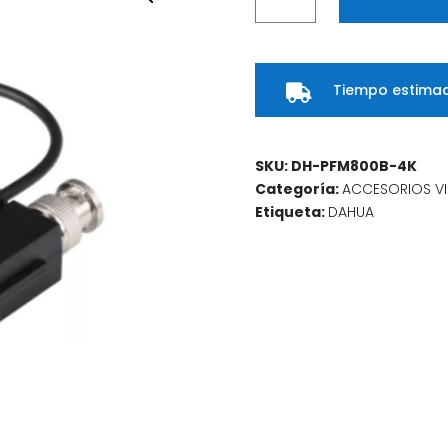
Pasivo
4K
–
Tiempo estimad
Transmisión

de
Video
hasta
SKU:
DH-PFM800B-4K
8MP
Categoría:
ACCESORIOS VI
a
Etiqueta:
DAHUA
200
Metros
cantidad