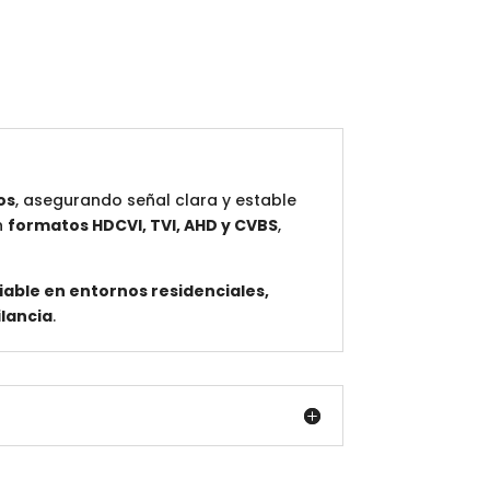
os
, asegurando señal clara y estable
n
formatos HDCVI, TVI, AHD y CVBS
,
iable en entornos residenciales,
ilancia
.