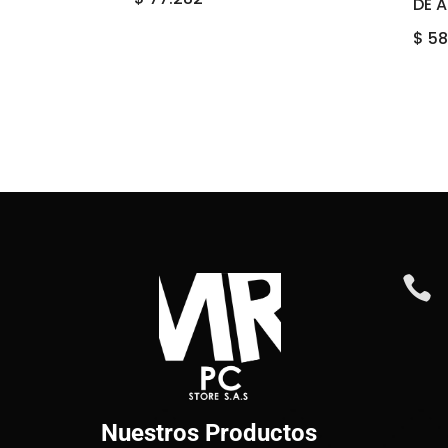
DE 
$
58

Nuestros Productos