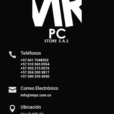
Teléfonos

+57 601 7048502
+57
310 565 0594
+57
302 215 0576
+57
304 200 3817
+57
300 293 4930
Correo Electrónico

info@mrpc.com.co
Ubicación

Cra 15 #78-33,