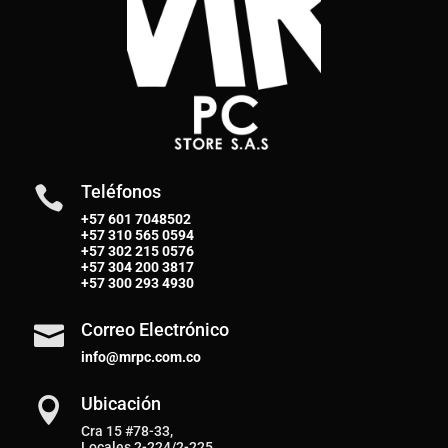
Teléfonos

+57 601 7048502
+57
310 565 0594
+57
302 215 0576
+57
304 200 3817
+57
300 293 4930
Correo Electrónico

info@mrpc.com.co
Ubicación

Cra 15 #78-33,
Locales 2-224/2-225