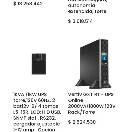
$
13.258.442
autonomía
extendida, torre
$
3.018.514
1KVA /1KW UPS
Vertiv GXT RT+ UPS
torre,120V 60HZ, 2
Online
bat12v-9/ 4 tomas
2000VA/1800W 120V
L5-15R. LCD; HID USB,
Rack/Torre
SNMP slot , RS232.
$
2.524.530
cargador ajustable
1-12 amp.. Opción