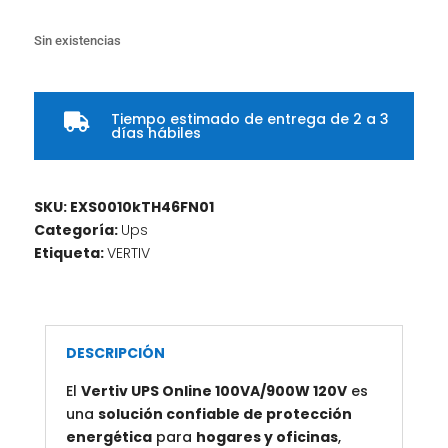
Sin existencias
Tiempo estimado de entrega de 2 a 3

días hábiles
SKU:
EXS0010kTH46FN01
Categoría:
Ups
Etiqueta:
VERTIV
DESCRIPCIÓN
El
Vertiv UPS Online 100VA/900W 120V
es
una
solución confiable de protección
energética
para
hogares y oficinas
,