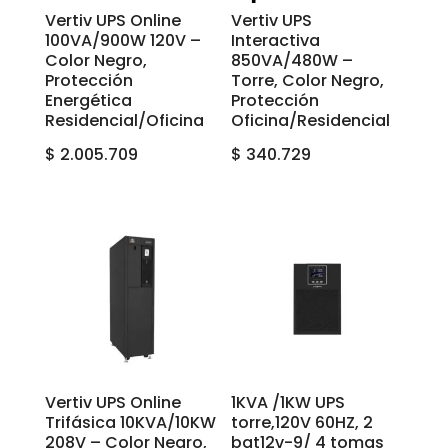
Vertiv UPS Online
Vertiv UPS
100VA/900W 120V –
Interactiva
Color Negro,
850VA/480W –
Protección
Torre, Color Negro,
Energética
Protección
Residencial/Oficina
Oficina/Residencial
$
2.005.709
$
340.729
Vertiv UPS Online
1KVA /1KW UPS
Trifásica 10KVA/10KW
torre,120V 60HZ, 2
208V – Color Negro,
bat12v-9/ 4 tomas