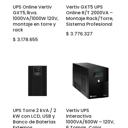
UPS Online Vertiv
Vertiv GXT5 UPS
GXT5,1kva.
Online R/T 2000VA –
1000VA/1000W 120V,
Montaje Rack/Torre,
montaje en torre y
Sistema Profesional
rack
$
3.776.327
$
3.178.655
UPS Torre 2 kVA / 2
Vertiv UPS
kW con LCD, USB y
Interactiva
Banco de Baterías
1000VA/600W – 120V,
Externos
6 Tomas, Color