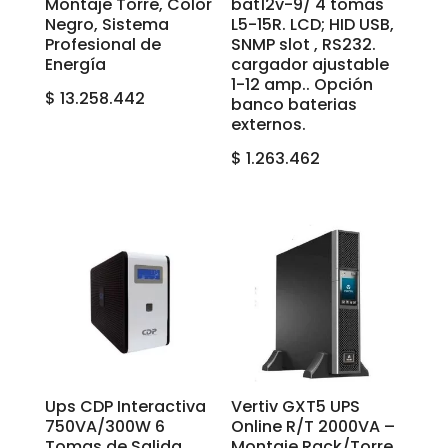
Montaje Torre, Color
bat12v-9/ 4 tomas
Negro, Sistema
L5-15R. LCD; HID USB,
Profesional de
SNMP slot , RS232.
Energía
cargador ajustable
1-12 amp.. Opción
$
13.258.442
banco baterias
externos.
$
1.263.462
Ups CDP Interactiva
Vertiv GXT5 UPS
750VA/300W 6
Online R/T 2000VA –
Tomas de Salida
Montaje Rack/Torre,