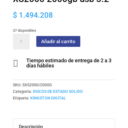
$
1.494.208
37 disponibles
Unidad
Añadir al carrito
de
estado
solido
Tiempo estimado de entrega de 2 a 3

ssd
días hábiles
kingston
portable
XS2000
SKU:
SXS2000/2000G
2000gb
Categoría:
DISCOS DE ESTADO SOLIDO
usb
Etiqueta:
KINGSTON DIGITAL
3.2
cantidad
Descripción