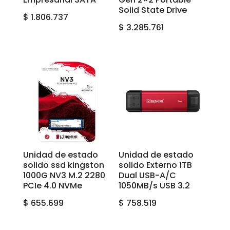
Solid State Drive
$
1.806.737
$
3.285.761
Unidad de estado
Unidad de estado
solido ssd kingston
solido Externo 1TB
1000G NV3 M.2 2280
Dual USB-A/C
PCIe 4.0 NVMe
1050MB/s USB 3.2
$
655.699
$
758.519