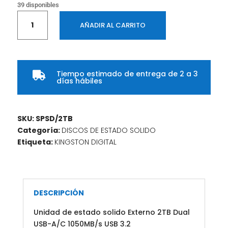
39 disponibles
Unidad
AÑADIR AL CARRITO
de
estado
solido
Externo
Tiempo estimado de entrega de 2 a 3
2TB

días hábiles
Dual
USB-
A/C
SKU:
SPSD/2TB
1050MB/s
Categoría:
DISCOS DE ESTADO SOLIDO
USB
Etiqueta:
KINGSTON DIGITAL
3.2
cantidad
DESCRIPCIÓN
Unidad de estado solido Externo 2TB Dual
USB-A/C 1050MB/s USB 3.2