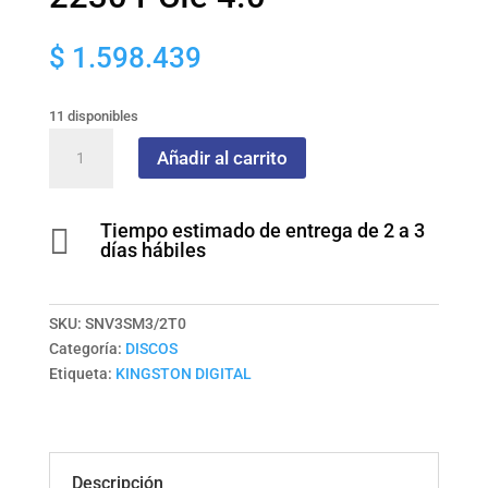
$
1.598.439
11 disponibles
Unidad
Añadir al carrito
de
estado
solid
Tiempo estimado de entrega de 2 a 3

SSD
días hábiles
2000GB
NV3
M.2
SKU:
SNV3SM3/2T0
2230
Categoría:
DISCOS
PCIe
Etiqueta:
KINGSTON DIGITAL
4.0
cantidad
Descripción