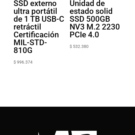
SSD externo
Unidad de
ultra portátil
estado solid
de 1 TB USB-C
SSD 500GB
retráctil
NV3 M.2 2230
Certificación
PCIe 4.0
MIL-STD-
$
532.380
810G
$
996.374