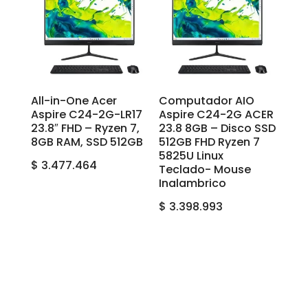
All-in-One Acer
Computador AIO
Aspire C24-2G-LR17
Aspire C24-2G ACER
23.8″ FHD – Ryzen 7,
23.8 8GB – Disco SSD
8GB RAM, SSD 512GB
512GB FHD Ryzen 7
5825U Linux
$
3.477.464
Teclado- Mouse
Inalambrico
$
3.398.993