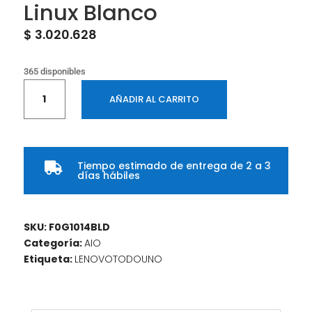
Linux Blanco
$
3.020.628
365 disponibles
Todo
AÑADIR AL CARRITO
en
uno
Lenovo
IC
Tiempo estimado de entrega de 2 a 3
3

días hábiles
24ALC6
AMD
Ryzen
SKU:
F0G1014BLD
5
Categoría:
AIO
7430U
Etiqueta:
LENOVOTODOUNO
23,8
Pulgadas
FHD
Memoria