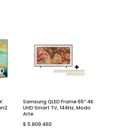
K
Samsung QLED Frame 65” 4K
en2
UHD Smart TV, 144Hz, Modo
Arte
$
5.809.460