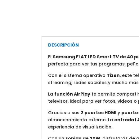
DESCRIPCIÓN
El
Samsung FLAT LED Smart TV de 40 p
perfecta para ver tus programas, pelícu
Con el sistema operativo
Tizen
, este t
streaming, redes sociales y mucho más co
La
función AirPlay
te permite compartir
televisor, ideal para ver fotos, videos 
Gracias a sus
2 puertos HDMI
y
puerto
almacenamiento externo. La
entrada L
experiencia de visualización.
Con un
sonido de 20W
, disfrutarás de