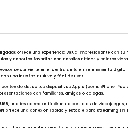
ulgadas
ofrece una experiencia visual impresionante con su 
las y deportes favoritos con detalles nítidos y colores vibra
elevisor se convierte en el centro de tu entretenimiento digita
n una interfaz intuitiva y fácil de usar.
 contenido desde tus dispositivos Apple (como iPhone, iPad 
o presentaciones con familiares, amigos o colegas.
 USB
, puedes conectar fácilmente consolas de videojuegos, 
AN
ofrece una conexión rápida y estable para streaming sin i
 audio claro y potente, creando una atmósfera envolvente mie