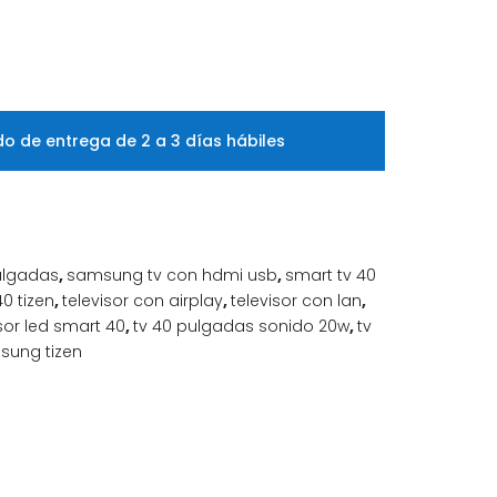
o de entrega de 2 a 3 días hábiles
ulgadas
,
samsung tv con hdmi usb
,
smart tv 40
40 tizen
,
televisor con airplay
,
televisor con lan
,
isor led smart 40
,
tv 40 pulgadas sonido 20w
,
tv
sung tizen