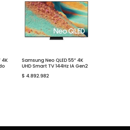
 4K
Samsung Neo QLED 55” 4K
do
UHD Smart TV 144Hz IA Gen2
$
4.892.982