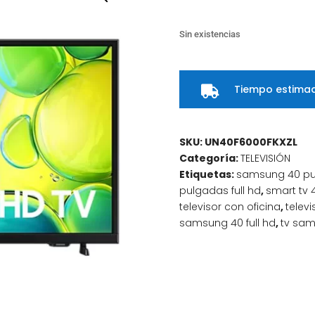
Sin existencias
Tiempo estimad

SKU:
UN40F6000FKXZL
Categoría:
TELEVISIÓN
Etiquetas:
samsung 40 p
pulgadas full hd
,
smart tv 
televisor con oficina
,
telev
samsung 40 full hd
,
tv sam