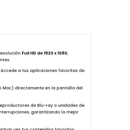
resolución
Full HD de 1920 x 1080
,
ntes.
l. Accede a tus aplicaciones favoritas de
o Mac) directamente en la pantalla del
reproductores de Blu-ray o unidades de
nterrupciones, garantizando la mejor
ntras ves tus contenidos favoritos.