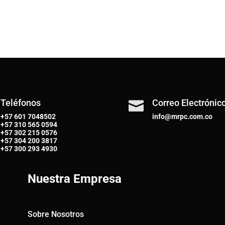
Teléfonos
Correo Electrónic

+57 601 7048502
info@mrpc.com.co
+57
310 565 0594
+57
302 215 0576
+57
304 200 3817
+57
300 293 4930
Nuestra Empresa
Sobre Nosotros