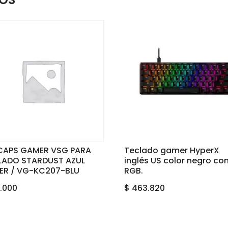
CAPS GAMER VSG PARA
Teclado gamer HyperX
LADO STARDUST AZUL
inglés US color negro con
LER / VG-KC207-BLU
RGB.
.000
$
463.820