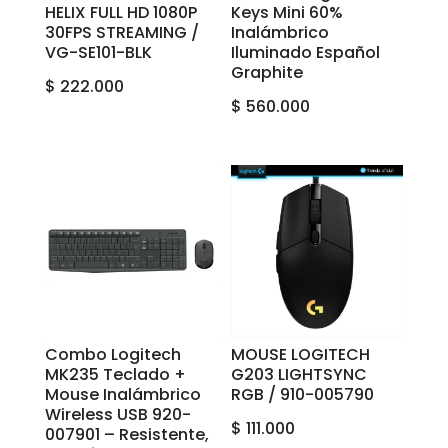
HELIX FULL HD 1080P
Keys Mini 60%
30FPS STREAMING /
Inalámbrico
VG-SE101-BLK
Iluminado Español
Graphite
$
222.000
$
560.000
Combo Logitech
MOUSE LOGITECH
MK235 Teclado +
G203 LIGHTSYNC
Mouse Inalámbrico
RGB / 910-005790
Wireless USB 920-
$
111.000
007901 – Resistente,