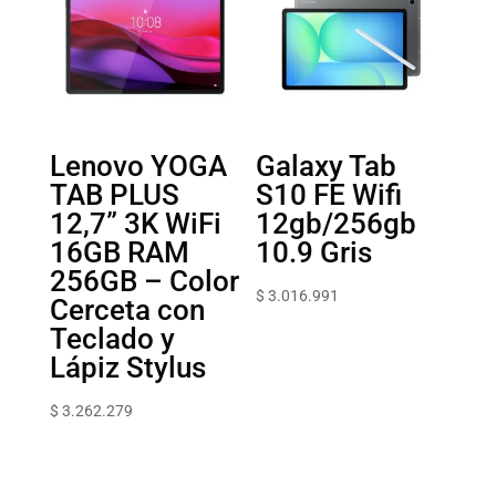
Lenovo YOGA
Galaxy Tab
TAB PLUS
S10 FE Wifi
12,7” 3K WiFi
12gb/256gb
16GB RAM
10.9 Gris
256GB – Color
$
3.016.991
Cerceta con
Teclado y
Lápiz Stylus
$
3.262.279