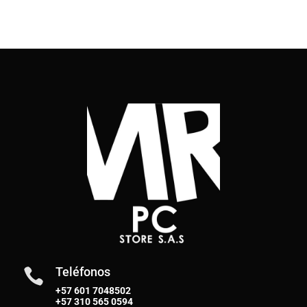
Teléfonos

+57 601 7048502
+57
310 565 0594