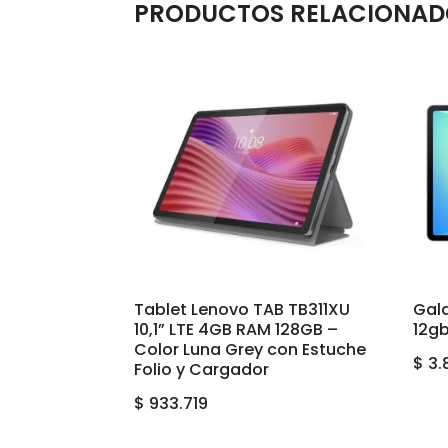
PRODUCTOS RELACIONAD
Tablet Lenovo TAB TB311XU
Gala
10,1” LTE 4GB RAM 128GB –
12gb
Color Luna Grey con Estuche
$
3.
Folio y Cargador
$
933.719