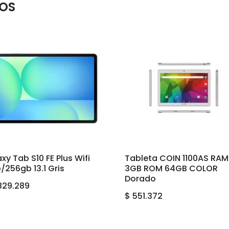
OS
xy Tab S10 FE Plus Wifi
Tableta COIN 1100AS RAM
/256gb 13.1 Gris
3GB ROM 64GB COLOR
Dorado
829.289
$
551.372