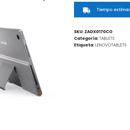
Tiempo estimad

SKU:
ZADX0170CO
Categoría:
TABLETS
Etiqueta:
LENOVOTABLETS