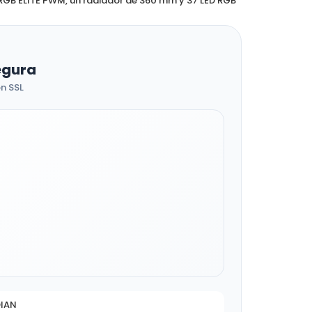
GB ELITE PWM, un radiador de 360 ​​mm y 37 LED RGB
egura
n SSL
DIAN