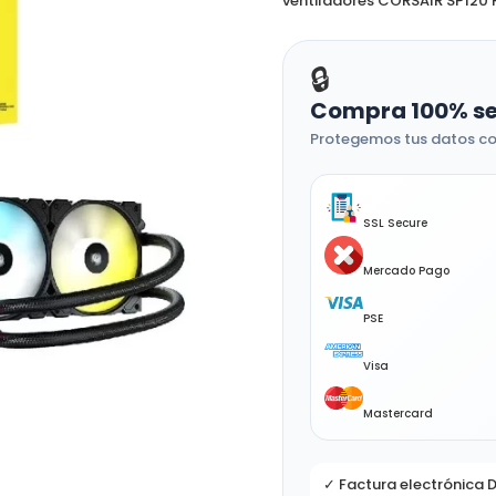
ventiladores CORSAIR SP120 R
🔒
Compra 100% s
Protegemos tus datos co
SSL Secure
Mercado Pago
PSE
Visa
Mastercard
✓ Factura electrónica 