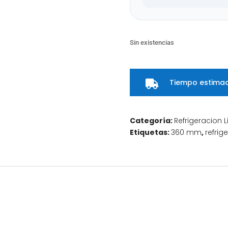
Sin existencias
Tiempo estimad

Categoría:
Refrigeracion 
Etiquetas:
360 mm
,
refrig