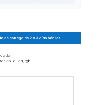
o de entrega de 2 a 3 días hábiles
Liquida
eracion liquida
,
rgb