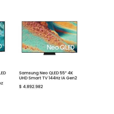
LED
Samsung Neo QLED 55” 4K
UHD Smart TV 144Hz IA Gen2
oz
$
4.892.982