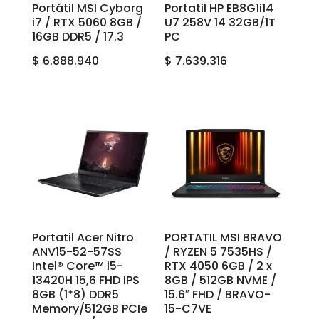
Portátil MSI Cyborg
Portatil HP EB8G1i14
i7 / RTX 5060 8GB /
U7 258V 14 32GB/1T
16GB DDR5 / 17.3
PC
$
6.888.940
$
7.639.316
Portatil Acer Nitro
PORTATIL MSI BRAVO
ANV15-52-57SS
/ RYZEN 5 7535HS /
Intel® Core™ i5-
RTX 4050 6GB / 2 x
13420H 15,6 FHD IPS
8GB / 512GB NVME /
8GB (1*8) DDR5
15.6″ FHD / BRAVO-
Memory/512GB PCIe
15-C7VE