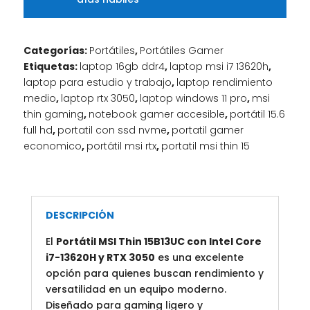
Categorías:
Portátiles
,
Portátiles Gamer
Etiquetas:
laptop 16gb ddr4
,
laptop msi i7 13620h
,
laptop para estudio y trabajo
,
laptop rendimiento
medio
,
laptop rtx 3050
,
laptop windows 11 pro
,
msi
thin gaming
,
notebook gamer accesible
,
portátil 15.6
full hd
,
portatil con ssd nvme
,
portatil gamer
economico
,
portátil msi rtx
,
portatil msi thin 15
DESCRIPCIÓN
El
Portátil MSI Thin 15B13UC con Intel Core
i7-13620H y RTX 3050
es una excelente
opción para quienes buscan rendimiento y
versatilidad en un equipo moderno.
Diseñado para gaming ligero y