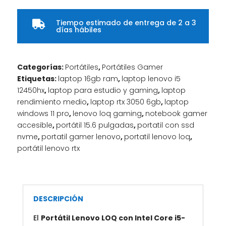
Tiempo estimado de entrega de 2 a 3

días hábiles
Categorías:
Portátiles
,
Portátiles Gamer
Etiquetas:
laptop 16gb ram
,
laptop lenovo i5
12450hx
,
laptop para estudio y gaming
,
laptop
rendimiento medio
,
laptop rtx 3050 6gb
,
laptop
windows 11 pro
,
lenovo loq gaming
,
notebook gamer
accesible
,
portátil 15.6 pulgadas
,
portatil con ssd
nvme
,
portatil gamer lenovo
,
portatil lenovo loq
,
portátil lenovo rtx
DESCRIPCIÓN
El
Portátil Lenovo LOQ con Intel Core i5-