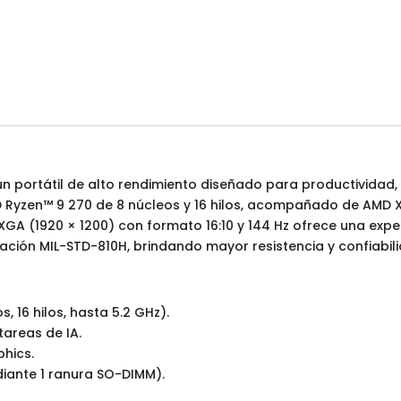
16GB
DDR5
/
512GB
SSD
M.2
/
US
MIL-
un portátil de alto rendimiento diseñado para productividad,
STD
D Ryzen™ 9 270 de 8 núcleos y 16 hilos, acompañado de AMD
810H
 WUXGA (1920 × 1200) con formato 16:10 y 144 Hz ofrece una exp
/
ación MIL-STD-810H, brindando mayor resistencia y confiabili
MATTE
GRAY
1.70
 16 hilos, hasta 5.2 GHz).
KG
areas de IA.
/
hics.
WIN
iante 1 ranura SO-DIMM).
11