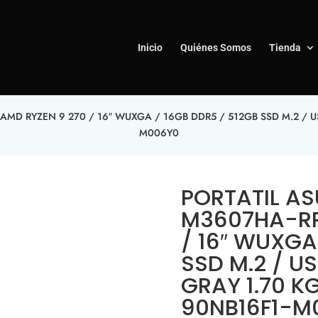
Inicio
Quiénes Somos
Tienda
MD RYZEN 9 270 / 16″ WUXGA / 16GB DDR5 / 512GB SSD M.2 / US 
M006Y0
PORTATIL A
M3607HA-RP1
/ 16″ WUXGA
SSD M.2 / U
GRAY 1.70 KG
90NB16F1-M