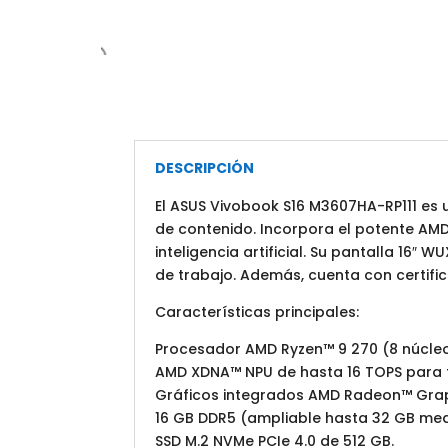
DESCRIPCIÓN
El ASUS Vivobook S16 M3607HA-RP111 es 
de contenido. Incorpora el potente AM
inteligencia artificial. Su pantalla 16″
de trabajo. Además, cuenta con certific
Características principales:
Procesador AMD Ryzen™ 9 270 (8 núcleos,
AMD XDNA™ NPU de hasta 16 TOPS para t
Gráficos integrados AMD Radeon™ Grap
16 GB DDR5 (ampliable hasta 32 GB med
SSD M.2 NVMe PCIe 4.0 de 512 GB.