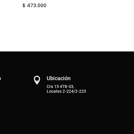
$
473.000
o
Ubicación

Cra 15 #78-33,
Locales 2-224/2-225