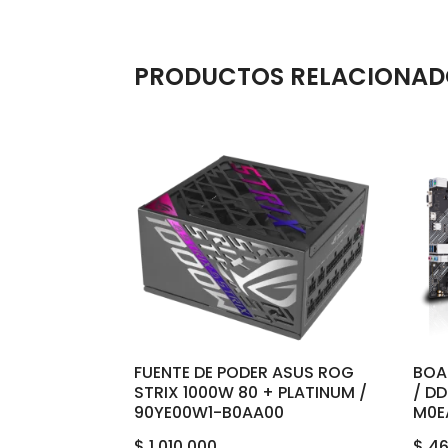
PRODUCTOS RELACIONAD
FUENTE DE PODER ASUS ROG
BOA
STRIX 1000W 80 + PLATINUM /
/ D
90YE00W1-B0AA00
M0E
$
1.010.000
$
46