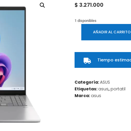
$
3.271.000
1 disponibles
AÑADIR AL CARRITO
PORTATIL
ASUS
VIVOBOOK
S16
Tiempo estimad

M3607HA-
RP111
/
Categoría:
ASUS
AMD
Etiquetas:
asus
,
portatil
RYZEN
Marca:
asus
9
270
/
16"
WUXGA
/