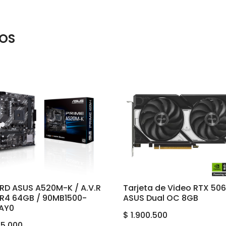
OS
RD ASUS A520M-K / A.V.R
Tarjeta de Video RTX 50
DR4 64GB / 90MB1500-
ASUS Dual OC 8GB
AY0
$
1.900.500
5.000