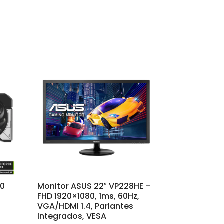
60
Monitor ASUS 22″ VP228HE –
FHD 1920×1080, 1ms, 60Hz,
VGA/HDMI 1.4, Parlantes
Integrados, VESA