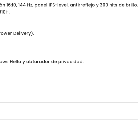
PRO
16:10, 144 Hz, panel IPS-level, antirreflejo y 300 nits de brillo
/
810H.
90NB16F1-
M006Y0
cantidad
Power Delivery).
ows Hello y obturador de privacidad.