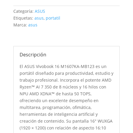
MB123
/
Categoría:
ASUS
AMD
Etiquetas:
asus
,
portatil
RYZEN
Marca:
asus
AI
7
350
/
Descripción
16"
WUXGA
El ASUS Vivobook 16 M1607KA-MB123 es un
/16GB
portátil diseñado para productividad, estudio y
DDR5
trabajo profesional. Incorpora el potente AMD
/
Ryzen™ AI 7 350 de 8 núcleos y 16 hilos con
512GB
NPU AMD XDNA™ de hasta 50 TOPS,
SSD
ofreciendo un excelente desempeño en
M.2
multitarea, programación, ofimática,
/
herramientas de inteligencia artificial y
US
creación de contenido. Su pantalla 16″ WUXGA
MIL-
(1920 × 1200) con relación de aspecto 16:10