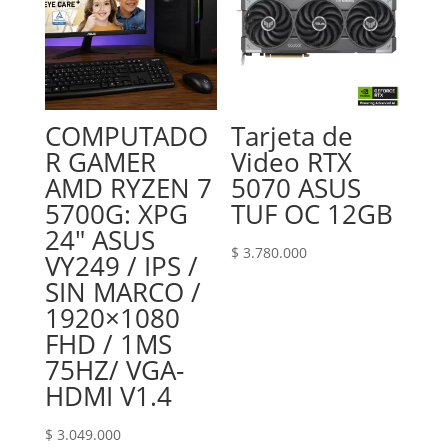
COMPUTADO
Tarjeta de
R GAMER
Video RTX
AMD RYZEN 7
5070 ASUS
5700G: XPG
TUF OC 12GB
24″ ASUS
$
3.780.000
VY249 / IPS /
SIN MARCO /
1920×1080
FHD / 1MS
75HZ/ VGA-
HDMI V1.4
$
3.049.000