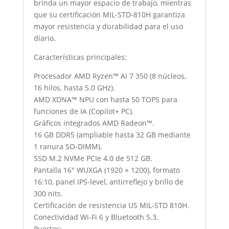
STD
brinda un mayor espacio de trabajo, mientras
810H
que su certificación MIL-STD-810H garantiza
/
mayor resistencia y durabilidad para el uso
QUIET
diario.
BLUE
Características principales:
/
1.88
Procesador AMD Ryzen™ AI 7 350 (8 núcleos,
KG
16 hilos, hasta 5.0 GHz).
/
AMD XDNA™ NPU con hasta 50 TOPS para
90NB15F1-
funciones de IA (Copilot+ PC).
M008H0
Gráficos integrados AMD Radeon™.
cantidad
16 GB DDR5 (ampliable hasta 32 GB mediante
1 ranura SO-DIMM).
SSD M.2 NVMe PCIe 4.0 de 512 GB.
Pantalla 16″ WUXGA (1920 × 1200), formato
16:10, panel IPS-level, antirreflejo y brillo de
300 nits.
Certificación de resistencia US MIL-STD 810H.
Conectividad Wi-Fi 6 y Bluetooth 5.3.
Puertos: