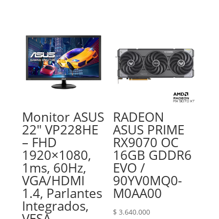
Monitor ASUS
RADEON
22″ VP228HE
ASUS PRIME
– FHD
RX9070 OC
1920×1080,
16GB GDDR6
1ms, 60Hz,
EVO /
VGA/HDMI
90YV0MQ0-
1.4, Parlantes
M0AA00
Integrados,
$
3.640.000
VESA