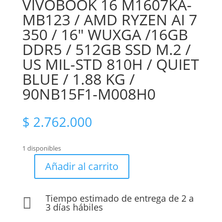
VIVOBOOK 16 M1607KA-
MB123 / AMD RYZEN AI 7
350 / 16″ WUXGA /16GB
DDR5 / 512GB SSD M.2 /
US MIL-STD 810H / QUIET
BLUE / 1.88 KG /
90NB15F1-M008H0
$
2.762.000
1 disponibles
Añadir al carrito
PORTATIL
ASUS
VIVOBOOK
Tiempo estimado de entrega de 2 a

16
3 días hábiles
M1607KA-